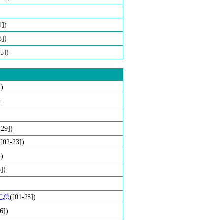
)
1])
8])
05])
])
)
-29])
([02-23])
])
5])
汇总
([01-28])
6])