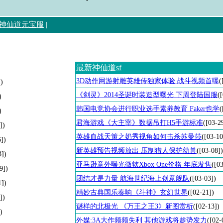
神仙道元宝服
|
最新神仙道sf
3D动作网游射雕英雄传独家体验 战斗视频首曝
(
])
《剑灵》2014圣诞时装造型曝光 下周登陆国服
(
)
韩国电竞协会进行职业选手素养教育 Faker也学
(
)
君海游戏《大主宰》数据吊打H5手游标准
([03-2
])
英雄血战天策之奶秀视角如何击杀苏曼莎
([03-10
6])
新英雄预告视频放出 压制猎人保护幼兽
([03-08])
3])
亚马逊意外曝光微软Xbox One价格 年底发售
([0
9])
团结才是力量 航海世纪海上创意舰队
([03-03])
1])
精妙古典国乐奏响《斗神》玄幻世界
([02-21])
])
谜样的北极光 《万王之王3》新图赏析
([02-13])
)
外媒:3A大作频频失利 其他游戏将趁势发力
([02-