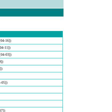
[04-16])
[04-11])
[04-03])
9])
])
3-05])
07])