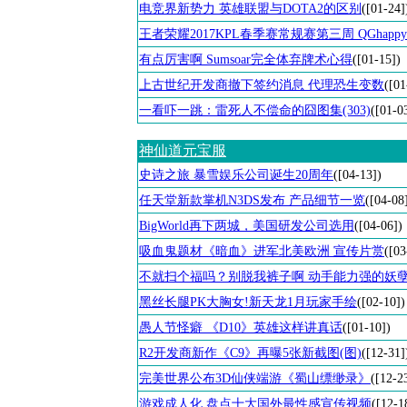
电竞界新势力 英雄联盟与DOTA2的区别
([01-24]
王者荣耀2017KPL春季赛常规赛第三周 QGhappy 
有点厉害啊 Sumsoar完全体弃牌术心得
([01-15])
上古世纪开发商撤下签约消息 代理恐生变数
([01
一看吓一跳：雷死人不偿命的囧图集(303)
([01-0
神仙道元宝服
史诗之旅 暴雪娱乐公司诞生20周年
([04-13])
任天堂新款掌机N3DS发布 产品细节一览
([04-08
BigWorld再下两城，美国研发公司选用
([04-06])
吸血鬼题材《暗血》进军北美欧洲 宣传片赏
([03
不就扫个福吗？别脱我裤子啊 动手能力强的妖
黑丝长腿PK大胸女!新天龙1月玩家手绘
([02-10])
愚人节怪癖 《D10》英雄这样讲真话
([01-10])
R2开发商新作《C9》再曝5张新截图(图)
([12-31]
完美世界公布3D仙侠端游《蜀山缥缈录》
([12-2
游戏成人化 盘点十大国外最性感宣传视频
([12-1