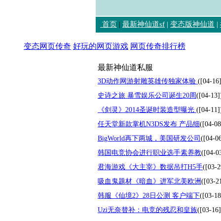
首页
|
最新神仙道sf
|
变态版神仙道
|
变态网页传奇
好玩的网页游戏
网页传奇排行榜
最新神仙道私服
3D动作网游射雕英雄传独家体验
([04-16
史诗之旅 暴雪娱乐公司诞生20周
([04-13]
《剑灵》2014圣诞时装造型曝光
([04-11]
任天堂新款掌机N3DS发布 产品细
([04-08
BigWorld再下两城，美国研发公司
([04-0
韩国电竞协会进行职业选手素养教
([04-0
君海游戏《大主宰》数据吊打H5手
([03-2
吸血鬼题材《暗血》进军北美欧洲
([03-2
韩服《仙境2》28日公测 客户端下
([03-18
Uzi无奈替补：电竞的残忍和皇族
([03-16]