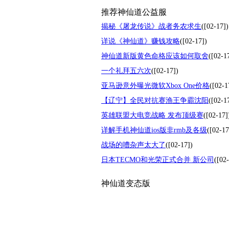
推荐神仙道公益服
揭秘《屠龙传说》战者务农求生
([02-17])
详说《神仙道》赚钱攻略
([02-17])
神仙道新版黄色命格应该如何取舍
([02-1
一个礼拜五六次
([02-17])
亚马逊意外曝光微软Xbox One价格
([02-1
【辽宁】全民对抗赛渔王争霸沈阳
([02-1
英雄联盟大电竞战略 发布顶级赛
([02-17]
详解手机神仙道ios版非rmb及各级
([02-17
战场的嘈杂声太大了
([02-17])
日本TECMO和光荣正式合并 新公司
([02
神仙道变态版