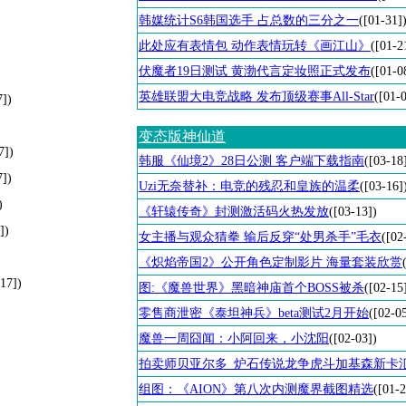
韩媒统计S6韩国选手 占总数的三分之一
([01-31]
此处应有表情包 动作表情玩转《画江山》
([01-2
伏魔者19日测试 黄渤代言定妆照正式发布
([01-0
英雄联盟大电竞战略 发布顶级赛事All-Star
([01-
7])
变态版神仙道
7])
韩服《仙境2》28日公测 客户端下载指南
([03-18
7])
Uzi无奈替补：电竞的残忍和皇族的温柔
([03-16]
)
《轩辕传奇》封测激活码火热发放
([03-13])
])
女主播与观众猜拳 输后反穿“处男杀手”毛衣
([02
《炽焰帝国2》公开角色定制影片 海量套装欣赏
-17])
图:《魔兽世界》黑暗神庙首个BOSS被杀
([02-15
零售商泄密《泰坦神兵》beta测试2月开始
([02-0
魔兽一周囧闻：小阿回来，小沈阳
([02-03])
拍卖师贝亚尔多_炉石传说龙争虎斗加基森新卡
组图：《AION》第八次内测魔界截图精选
([01-2