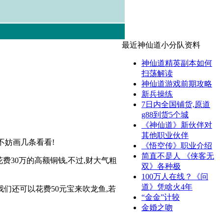
最近神仙道小分队资料
神仙道精英副本如何
扫荡解读
神仙道游戏前期攻略
新兵操练
7日内全国铺货,原道
g88到货5个城
《神仙道》新伙伴对
其他职业伙伴
不妨画几条看看!
《悟空传》职业介绍
简直不是人 《侠客无
费30万的高额铜钱,不过,财大气粗
双》各种极
100万人在线？《问
道》凭啥火4年
我们还可以花费50元宝来吹龙鱼,若
“金金”计较
金婚之吻