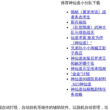
推荐神仙道小分队下载
揭秘《屠龙传说》战
者务农求生
新兵操练
《乱世隋唐》武神大
乱斗缔造战无
仙道求索 敌友为伴
《神仙道》“
兄弟玩小小海贼王影
子商店
神仙道改版后罗虎王
和龅牙哪个实
神仙道元宝传承指南
“金金”计较
神仙道80级防具材料
_hl23神仙道
神仙道仙杨戬剧情任
务攻略
现自动打怪，自动挂机等操作的辅助软件。以脱机自动管理，当