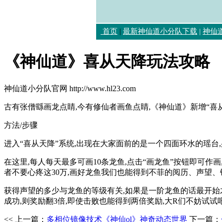
首页
|
最新神仙道小分队下载
|
神仙道
《神仙道》喜从天降玩法攻略
神仙道小分队官网 http://www.hl23.com
古有张僧繇画龙点睛,今有修仙者画鱼点睛,《神仙道》新增“喜
方法/步骤
进入“喜从天降”系统,出现在大家面前的是一个四面环水的瑶台
在这里,每人每天最多可画10条龙鱼,点击“画龙鱼”按钮即可作
者不要心疼这30万,画好龙鱼我们也能得到不菲的阅历、声望
获得声望的多少与龙鱼的等级有关,如果是一阶龙鱼的话最开始才1
成功,则奖励翻3倍,即使击败也能得到两倍奖励,大R们不妨试试吧
<< 上一篇：
多相位镜像技术《神仙ol》神奇动态世界
下一篇：