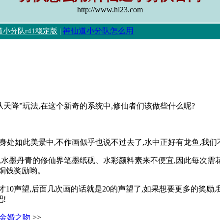
http://www.hl23.com
神仙道小分队怎么用
小分队r41稳定版
|
从天降”玩法,在这个新奇的系统中,修仙者们该做些什么呢?
,身处如此美景中,不作画似乎也说不过去了,水中正好有龙鱼,我们
画,水墨丹青的修仙界笔墨纸砚、水彩颜料素来不便宜,因此每次需花
、铜钱奖励哟。
0声望,后面几次画的话就是20的声望了,如果想要更多的奖励,
!
金婚之吻
>>