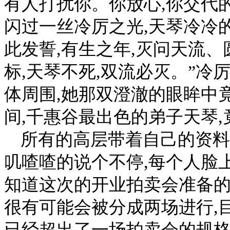
有人打扰你。你放心,你交代
闪过一丝冷厉之光,天琴冷冷的
此发誓,有生之年,灭问天流
标,天琴不死,双流必灭。”冷
体周围,她那双澄澈的眼眸中
间,千惠谷最出色的弟子天琴
所有的高层带着自己的资料
叽喳喳的说个不停,每个人脸
知道这次的开业拍卖会准备的
很有可能会被分成两场进行,
已经超出了一场拍卖会的规