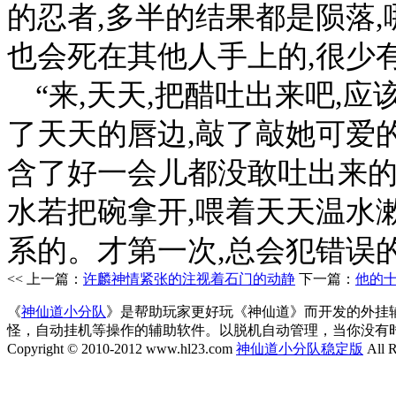
的忍者,多半的结果都是陨落,
也会死在其他人手上的,很少
“来,天天,把醋吐出来吧,
了天天的唇边,敲了敲她可爱的
含了好一会儿都没敢吐出来
水若把碗拿开,喂着天天温水漱
系的。才第一次,总会犯错误的
<< 上一篇：
许麟神情紧张的注视着石门的动静
下一篇：
他的
《
神仙道小分队
》是帮助玩家更好玩《神仙道》而开发的外挂
怪，自动挂机等操作的辅助软件。以脱机自动管理，当你没有
Copyright © 2010-2012 www.hl23.com
神仙道小分队稳定版
All R