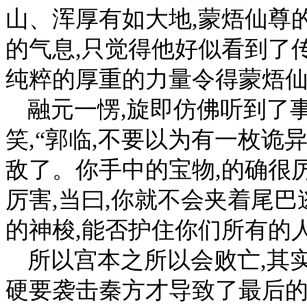
山、浑厚有如大地,蒙焐仙尊
的气息,只觉得他好似看到了
纯粹的厚重的力量令得蒙焐
融元一愣,旋即仿佛听到了
笑,“郭临,不要以为有一枚诡
敌了。你手中的宝物,的确很
厉害,当曰,你就不会夹着尾巴
的神梭,能否护住你们所有的人
所以宫本之所以会败亡,其
硬要袭击秦方才导致了最后的