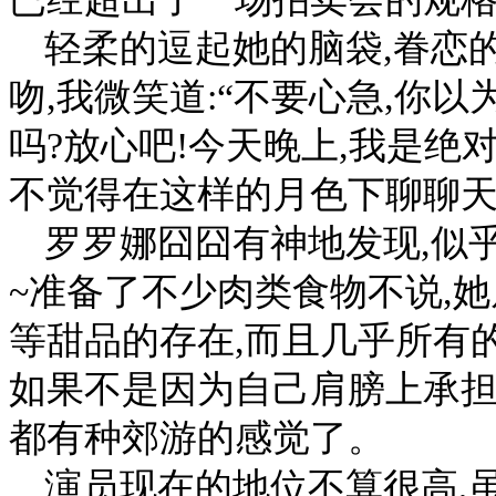
轻柔的逗起她的脑袋,眷恋
吻,我微笑道:“不要心急,你
吗?放心吧!今天晚上,我是绝
不觉得在这样的月色下聊聊天
罗罗娜囧囧有神地发现,似
~准备了不少肉类食物不说,
等甜品的存在,而且几乎所有
如果不是因为自己肩膀上承担
都有种郊游的感觉了。
演员现在的地位不算很高,