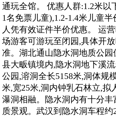
通玩全馆。 优惠人群:1.2米
1名免票儿童),1.2-1.4米儿
人凭有效证件半价优惠。 运营时间: 
场游客可游玩至闭园,具体开
准。湖北通山隐水洞地质公园
县大畈镇境内,隐水洞地下溪
公园,溶洞全长5158米,洞体规
米,宽25米,洞内钟乳石林立,
瀑洞相融。隐水洞内有十分丰
质景观。武汉到隐水洞车程约