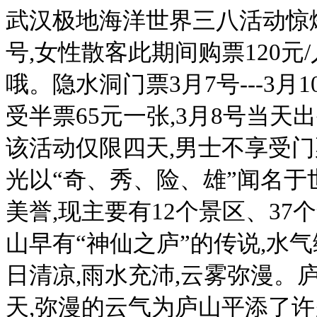
武汉极地海洋世界三八活动惊爆价:
号,女性散客此期间购票120元
哦。隐水洞门票3月7号---3
受半票65元一张,3月8号当
该活动仅限四天,男士不享受门
光以“奇、秀、险、雄”闻名于
美誉,现主要有12个景区、37
山早有“神仙之庐”的传说,水
日清凉,雨水充沛,云雾弥漫。
天,弥漫的云气为庐山平添了