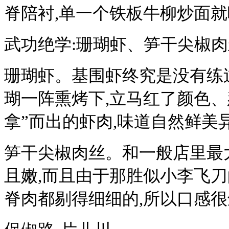
脊陪衬,单一个铁板牛柳炒面
武功绝学:珊瑚虾、笋干尖椒肉
珊瑚虾。基围虾终究是没有练
瑚一阵熏烤下,立马红了颜色、
拿”而出的虾肉,味道自然鲜美
笋干尖椒肉丝。和一般店里最
且嫩,而且由于那胜似小李飞刀
脊肉都剔得细细的,所以口感