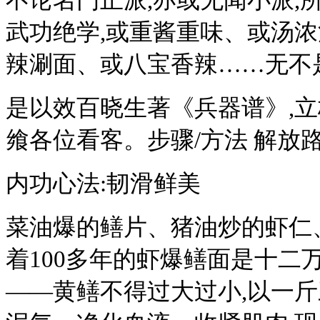
武功绝学,或重酱重味、或汤
辣涮面、或八宝香辣……无不
是以效百晓生著《兵器谱》,立
飨各位看客。步骤/方法 解放路
内功心法:韧滑鲜美
菜油爆的鳝片、猪油炒的虾仁
着100多年的虾爆鳝面是十二
——黄鳝不得过大过小,以一斤