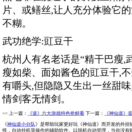
片、或鳝丝,让人充分体验它
不糊。
武功绝学:豇豆干
杭州人有名老话是“精干巴瘦,
瘦如柴、面如酱色的豇豆干,不
有嚼头,但隐隐又生出一丝甜味
情剑客无情剑。
<< 上一篇：
《道》六大游戏特色抢鲜看
下一篇：
《神仙道》
《
神仙道小分队
》是帮助玩家更好玩《神仙道》而开发的外挂
怪，自动挂机等操作的辅助软件。以脱机自动管理，当你没有