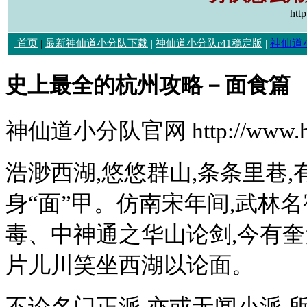
htt
神仙道
首页
|
最新神仙道小分队下载
|
神仙道小分队r41稳定版
|
史上最全的杭州攻略－面食篇
神仙道小分队官网 http://www.hl
浩渺西湖,悠悠群山,条条里巷
身“面”甲。仿南宋年间,武林
毒、中神通之华山论剑,今有
片儿川笑坐西湖以论面。
不论名门正派,亦或无闻小派,