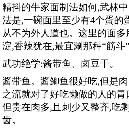
精抖的牛家面制法如何,武林
法是,一碗面里至少有4个蛋的
从不为外人道也。这里的面多
淀,香辣犹在,最宜涮那种“筋斗
武功绝学:酱带鱼、卤豆干。
酱带鱼。酱鲫鱼很好吃,但是肉
之流就对了好吃懒做的人的胃
但贵在肉多,且刺少又整齐,吃
齿。