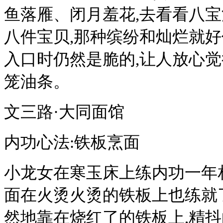
鱼落雁、闭月羞花,去看看八宝
八件宝贝,那种缤纷和灿烂就好
入口时仍然是脆的,让人放心
笼油条。
文三路·大同面馆
内功心法:铁板烹面
小龙女在寒玉床上练内功一年
面在火烫火烫的铁板上也练就
然地靠在烧红了的铁板上,精