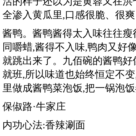
活的样子还以为是黄蓉又在洪
全渗入黄瓜里,口感很脆、很
酱鸭。酱鸭酱得太入味往往瘦
同嚼蜡,酱得不入味,鸭肉又好
就跳出来了。九佰碗的酱鸭好
就班,所以味道也始终恒定不变
里做成酱鸭菜泡饭,把一锅泡
保俶路·牛家庄
内功心法:香辣涮面