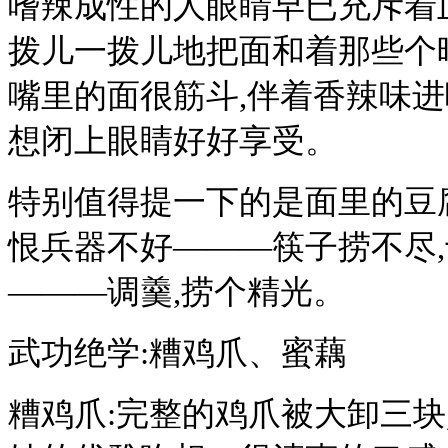
嗜辣成性的人眼睛早已充斥着血
拨儿一拨儿地把面和着那些个
嘴里的面很筋斗,伴着香辣味进
想闭上眼睛好好享受。
特别值得提一下的是面里的豆腐
恨兵器不好———筷子捞不尽
———调羹,捞个精光。
武功绝学:糟鸡爪、蜜藕
糟鸡爪:完整的鸡爪被大卸三块