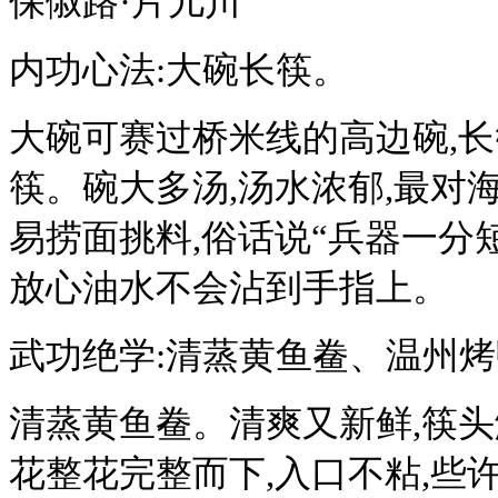
保俶路·片儿川
内功心法:大碗长筷。
大碗可赛过桥米线的高边碗,
筷。碗大多汤,汤水浓郁,最对
易捞面挑料,俗话说“兵器一分短
放心油水不会沾到手指上。
武功绝学:清蒸黄鱼鲞、温州
清蒸黄鱼鲞。清爽又新鲜,筷头
花整花完整而下,入口不粘,些