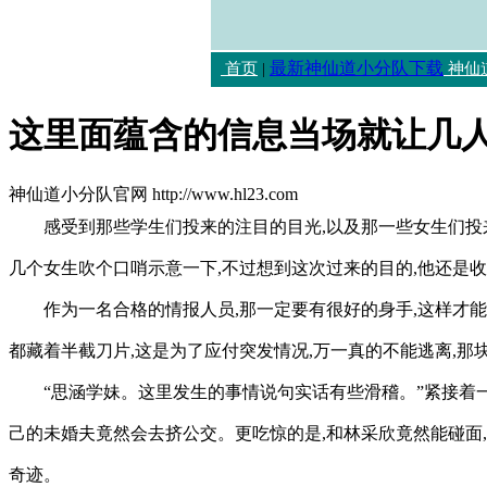
最新神仙道小分队下载
首页
|
神仙
这里面蕴含的信息当场就让几
神仙道小分队官网 http://www.hl23.com
感受到那些学生们投来的注目的目光,以及那一些女生们投
几个女生吹个口哨示意一下,不过想到这次过来的目的,他还是收
作为一名合格的情报人员,那一定要有很好的身手,这样才
都藏着半截刀片,这是为了应付突发情况,万一真的不能逃离,那
“思涵学妹。这里发生的事情说句实话有些滑稽。”紧接着一
己的未婚夫竟然会去挤公交。更吃惊的是,和林采欣竟然能碰面
奇迹。