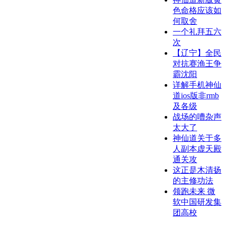
色命格应该如
何取舍
一个礼拜五六
次
【辽宁】全民
对抗赛渔王争
霸沈阳
详解手机神仙
道ios版非rmb
及各级
战场的嘈杂声
太大了
神仙道关于多
人副本虚天殿
通关攻
这正是木清扬
的主修功法
领跑未来 微
软中国研发集
团高校