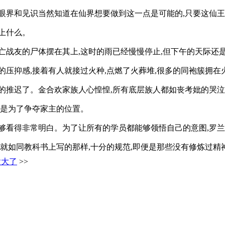
眼界和见识当然知道在仙界想要做到这一点是可能的,只要这仙王
上什么。
亡战友的尸体摆在其上,这时的雨已经慢慢停止,但下午的天际还
压抑感,接着有人就接过火种,点燃了火葬堆,很多的同袍簇拥在
的推迟了。金合欢家族人心惶惶,所有底层族人都如丧考妣的哭泣
非是为了争夺家主的位置。
够看得非常明白。为了让所有的学员都能够领悟自己的意图,罗
的就如同教科书上写的那样,十分的规范,即便是那些没有修炼过精
太大了
>>