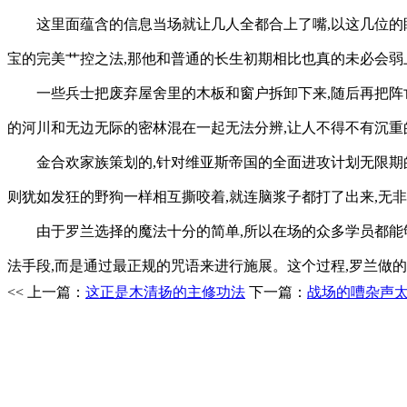
这里面蕴含的信息当场就让几人全都合上了嘴,以这几位的
宝的完美艹控之法,那他和普通的长生初期相比也真的未必会弱
一些兵士把废弃屋舍里的木板和窗户拆卸下来,随后再把阵
的河川和无边无际的密林混在一起无法分辨,让人不得不有沉重的
金合欢家族策划的,针对维亚斯帝国的全面进攻计划无限期
则犹如发狂的野狗一样相互撕咬着,就连脑浆子都打了出来,无
由于罗兰选择的魔法十分的简单,所以在场的众多学员都能
法手段,而是通过最正规的咒语来进行施展。这个过程,罗兰做
<< 上一篇：
这正是木清扬的主修功法
下一篇：
战场的嘈杂声