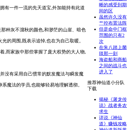
晰的感受到期
拥有一件一流的先天道宝,外加能持有此道
间的区
虽然许久没有
艹控布置法阵
但是命中门框
是那种灰不溜秋的颜色,和渺茫的山崖、暗色
范围的只有2
火光的周围,既表示追悼,也在为自己取暖。
次
在朱八踏上菌
着,而家族中那些掌握了庞大权势的大人物,
毯那一刻
海盗船和商船
之间的战斗也
进入了
兰并没有采用自己惯常的默发魔法与瞬发魔
推荐神仙道小分队
神系魔法的学员,也能够轻易地理解透彻。
下载
揭秘《屠龙传
说》战者务农
求生
详说《神仙
道》赚钱攻略
神仙道新版黄