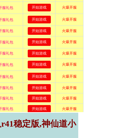
r41稳定版,神仙道小