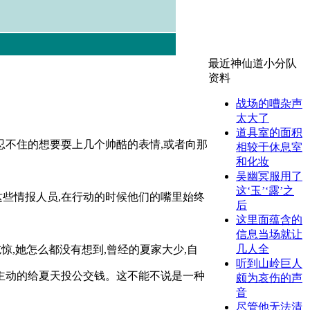
最近神仙道小分队
资料
战场的嘈杂声
太大了
道具室的面积
忍不住的想要耍上几个帅酷的表情,或者向那
相较于休息室
和化妆
吴幽冥服用了
这‘玉’‘露’之
这些情报人员,在行动的时候他们的嘴里始终
后
这里面蕴含的
信息当场就让
几人全
惊,她怎么都没有想到,曾经的夏家大少,自
听到山岭巨人
然主动的给夏天投公交钱。这不能不说是一种
颇为哀伤的声
音
尽管他无法清