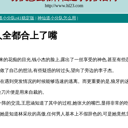
http://www.hl23.com
道小分队r41稳定版
|
神仙道小分队怎么用
|
人全都合上了嘴
来的花痴的目光,钱小杰的脸上,露出了一丝享受的神色,甚至有些
敛了自己的想法,有些疑惑的转过头,望向了旁边的李子杰。
能在遇到突发情况的时候能够迅速的逃离。而更重要的是,狼牙的
块刀片便是用来自裁的。
阵的交流,王思涵知道了其中的过程,她张大的嘴巴,显得非常的吃
,她是知道林采欣的高傲,任何男人基本上不假辞色的,可是她竟